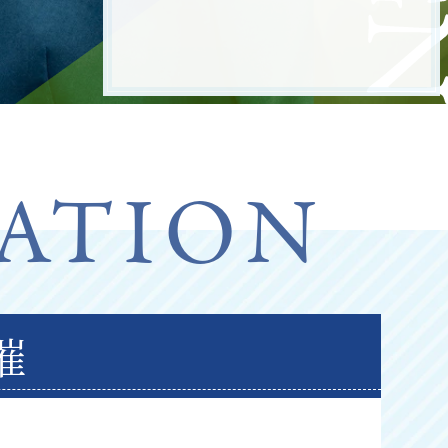
ATION
催