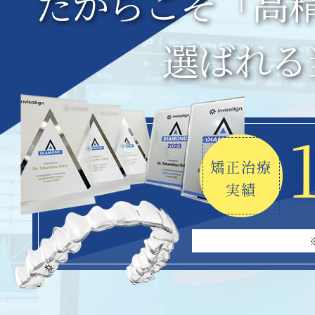
だからこそ
「
高
選ばれる
矯正治療
実績