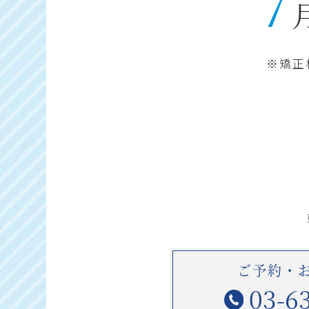
7
※矯正
ご予約・
03-6