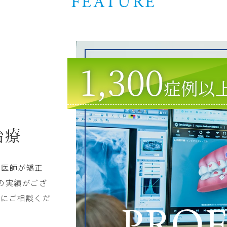
FEATURE
1,300
症例以
治療
科医師が矯正
の実績がござ
軽にご相談くだ
PROF