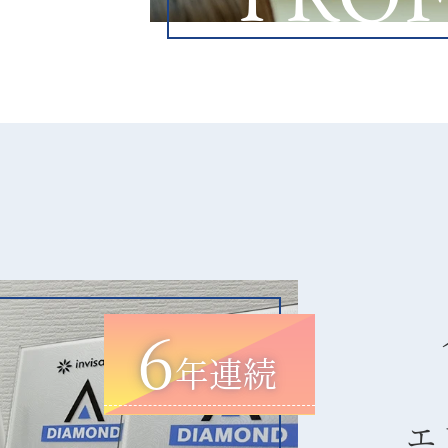
6
年連続
エ