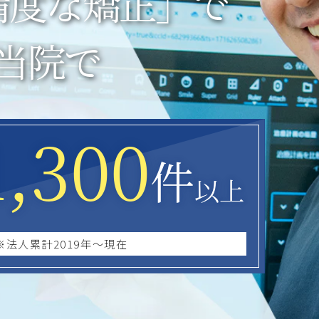
精度な矯
正
」で
当院で
1,300
件
以上
※法人累計2019年～現在